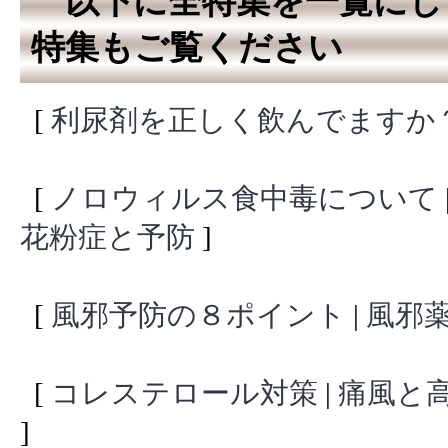
以下に全特集を一覧にし
特集もご覧ください
[
利尿剤を正しく飲んでますか
[
ノロウィルス食中毒について
花粉症と予防
]
[
風邪予防の８ポイント
|
風邪
[
コレステロール対策
|
痛風と
]