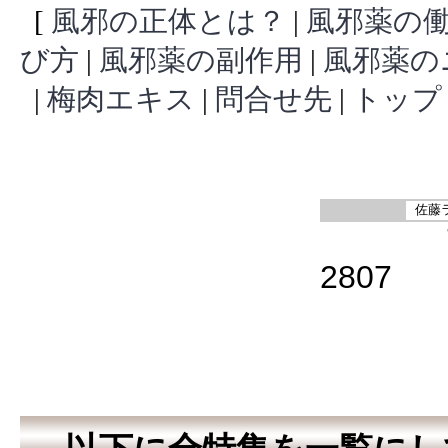
[
風邪の正体とは？
|
風邪薬の
び方
|
風邪薬の副作用
|
風邪薬の
|
梅肉エキス
|
問合せ先
|
トップ
佐藤
Tel:06
2807