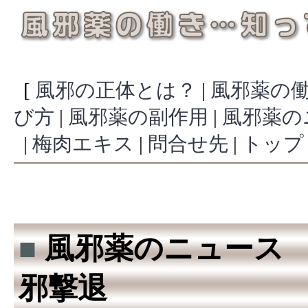
[
風邪の正体とは？
|
風邪薬の
び方
|
風邪薬の副作用
|
風邪薬の
|
梅肉エキス
|
問合せ先
|
トップ
■
風邪薬のニュース 
邪撃退